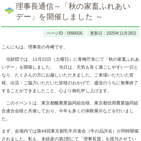
文
理事長通信～「秋の家畜ふれあい
デー」を開催しました ～
ページID：0090026
更新日：2025年11月28日
こんにちは、理事長の寺﨑です。
当財団では、11月22日（土曜日）に青梅庁舎にて「秋の家畜ふれあ
いデー」を開催しました。 当日は、天気も良く過ごしやすい一日と
なり、たくさんの方にお越しいただきました。ご来場いただいた皆
様、出店・ご協力いただいた皆様のおかげで、盛況のうちに無事終了
することができましたこと、心より御礼申し上げます。
このイベントは、東京都酪農業協同組合様、東京都信用農業協同組
合連合会様と共催しており、今年も多くの体験展示などを行いまし
た。
まず、会場内では第44回東京都乳牛共進会（牛の品評会）が同時開催
されました。私も、未経産の第2部にて「理事長賞」を授与させてい