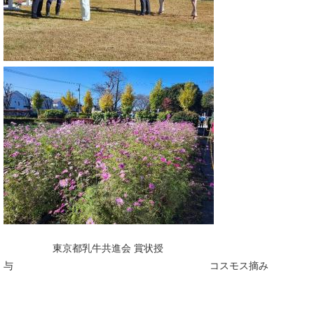
​
東京都乳牛共進会 賞状授
与 コスモス摘み