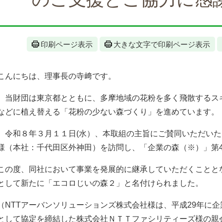
印刷ページ表示
大きな文字で印刷ページ表示
こんにちは、理事長の寺﨑です。​
当財団は東京都とともに、多摩地域の花粉を多く飛散するス
などに植え替える「花粉の少ない森づくり」を進めています。
令和８年３月１１日(水）、本取組の主旨にご賛同いただいた
様（本社：千代田区外神田）を訪問し、「企業の森（※）」第
この度、同社において事業を発展的に継承していただくことと
として新たに「エコロじいの森２」と名付けられました。
（NTTアーバンソリューションズ株式会社様は、平成29年に
として協定を締結した株式会社ＮＴＴファシリティーズ様の親