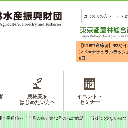
はじめての方へ
アクセ
【8/16申込締切】8/2
ンドorナチュラルラック
8
日
者
農林業を
イベント・
はじめたい方へ
セミナー
理事長通信～「企業の森」第42号の協定締結 「花粉の少ない森