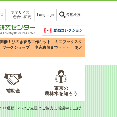
文字サイズ
ス
Language
各種検索
・色合い変更
動画コレクション
3(日)開催！ひのき香る工作キット「ミニブックスタ
」ワークショップ
申込締切まで・・・
あと
東京の
補助金
農林水を知ろう
づくり運動」へのご支援とご協力に感謝申し上げ