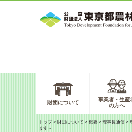
ペ
メ
ー
ニ
ジ
ュ
の
ー
先
を
頭
飛
で
ば
す。
し
て
本
文
へ
事業者・生産
財団について
の方へ
トップ
>
財団について
>
概要
>
理事長通信
>
ます～