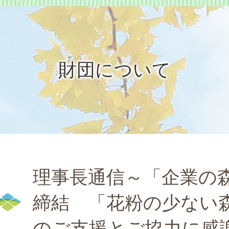
財団について
理事長通信～「企業の森
締結 「花粉の少ない
のご支援とご協力に感