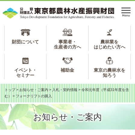
ペ
メ
ー
ニ
メ
ジ
ュ
ニ
の
ー
ュ
先
を
ー
頭
飛
で
ば
財団について
事業者・
農林業を
生産者の方へ
はじめたい方へ
す。
し
て
本
文
イベント・
補助金
東京の農林水を
へ
セミナー
知ろう
トップ
>
お知らせ・ご案内
>
入札・契約情報
>
令和元年度（平成31年度を含
む）
>
フォークリフトの購入
お知らせ・ご案内
本