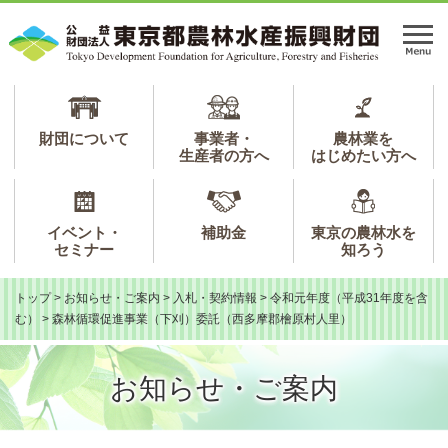
ペ
メ
ー
ニ
メ
ジ
ュ
ニ
の
ー
ュ
先
を
ー
頭
飛
で
ば
財団について
事業者・
農林業を
生産者の方へ
はじめたい方へ
す。
し
て
本
文
イベント・
補助金
東京の農林水を
へ
セミナー
知ろう
トップ
>
お知らせ・ご案内
>
入札・契約情報
>
令和元年度（平成31年度を含
む）
>
森林循環促進事業（下刈）委託（西多摩郡檜原村人里）
お知らせ・ご案内
本