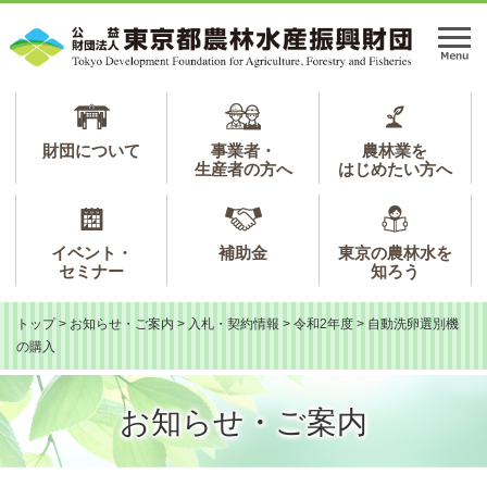
ペ
メ
ー
ニ
メ
ジ
ュ
ニ
の
ー
ュ
先
を
ー
頭
飛
で
ば
財団について
事業者・
農林業を
生産者の方へ
はじめたい方へ
す。
し
て
本
文
イベント・
補助金
東京の農林水を
へ
セミナー
知ろう
トップ
>
お知らせ・ご案内
>
入札・契約情報
>
令和2年度
>
自動洗卵選別機
の購入
お知らせ・ご案内
本