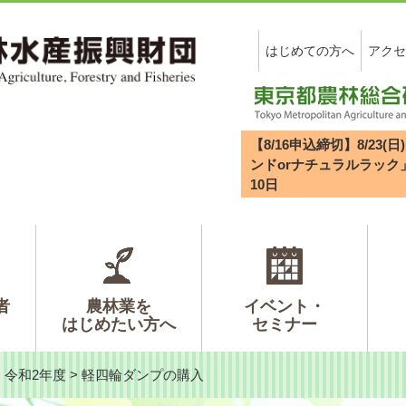
はじめての方へ
アクセ
【8/16申込締切】8/2
ンドorナチュラルラック
10
日
者
農林業を
イベント・
はじめたい方へ
セミナー
>
令和2年度
>
軽四輪ダンプの購入