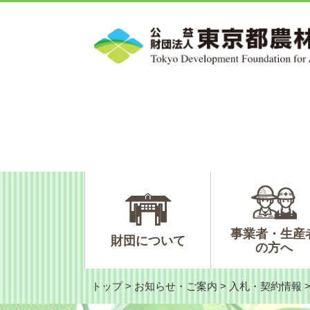
ペ
メ
ー
ニ
ジ
ュ
の
ー
先
を
頭
飛
で
ば
す。
し
て
本
文
へ
事業者・生産
財団について
の方へ
トップ
>
お知らせ・ご案内
>
入札・契約情報