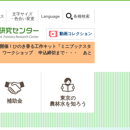
文字サイズ
ス
Language
各種検索
・色合い変更
動画コレクション
3(日)開催！ひのき香る工作キット「ミニブックスタ
」ワークショップ
申込締切まで・・・
あと
東京の
補助金
農林水を知ろう