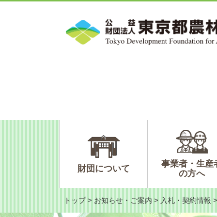
ペ
メ
ー
ニ
ジ
ュ
の
ー
先
を
頭
飛
で
ば
す。
し
て
本
文
へ
事業者・生産
財団について
の方へ
トップ
>
お知らせ・ご案内
>
入札・契約情報