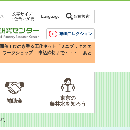
文字サイズ
ス
Language
各種検索
・色合い変更
動画コレクション
3(日)開催！ひのき香る工作キット「ミニブックスタ
」ワークショップ
申込締切まで・・・
あと
東京の
補助金
農林水を知ろう
委託