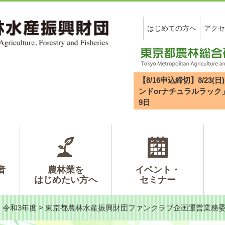
はじめての方へ
アクセ
【8/16申込締切】8/2
ンドorナチュラルラック
9
日
者
農林業を
イベント・
はじめたい方へ
セミナー
>
令和3年度
>
東京都農林水産振興財団ファンクラブ企画運営業務