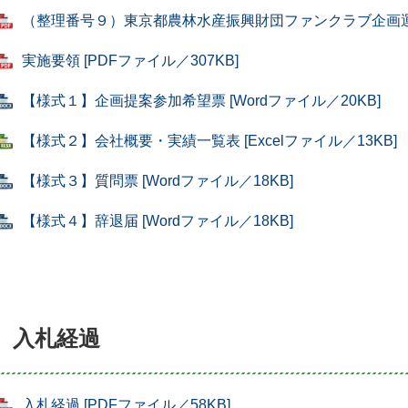
（整理番号９）東京都農林水産振興財団ファンクラブ企画運営業務
実施要領 [PDFファイル／307KB]
【様式１】企画提案参加希望票 [Wordファイル／20KB]
【様式２】会社概要・実績一覧表 [Excelファイル／13KB]
【様式３】質問票 [Wordファイル／18KB]
【様式４】辞退届 [Wordファイル／18KB]
入札経過
入札経過 [PDFファイル／58KB]