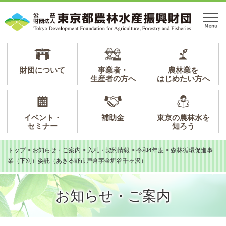
ペ
メ
ー
ニ
メ
ジ
ュ
ニ
の
ー
ュ
先
を
ー
頭
飛
で
ば
財団について
事業者・
農林業を
生産者の方へ
はじめたい方へ
す。
し
て
本
文
イベント・
補助金
東京の農林水を
へ
セミナー
知ろう
トップ
>
お知らせ・ご案内
>
入札・契約情報
>
令和4年度
>
森林循環促進事
業（下刈）委託（あきる野市戸倉字金堀谷千ヶ沢）
お知らせ・ご案内
本