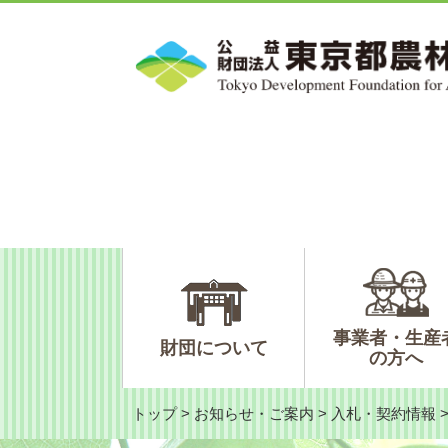
ペ
メ
ー
ニ
ジ
ュ
の
ー
先
を
頭
飛
で
ば
す。
し
て
本
文
へ
事業者・生産
財団について
の方へ
トップ
>
お知らせ・ご案内
>
入札・契約情報