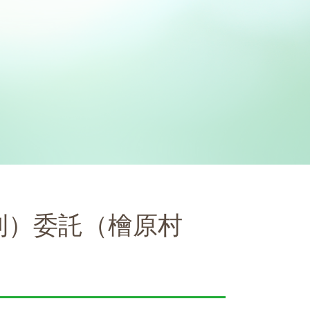
刈）委託（檜原村