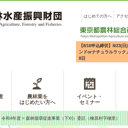
はじめての方へ
アクセ
【8/16申込締切】8/2
ンドorナチュラルラック
8
日
者
農林業を
イベント・
はじめたい方へ
セミナー
>
令和4年度
>
森林循環促進事業（下刈）委託（檜原村字樋里）