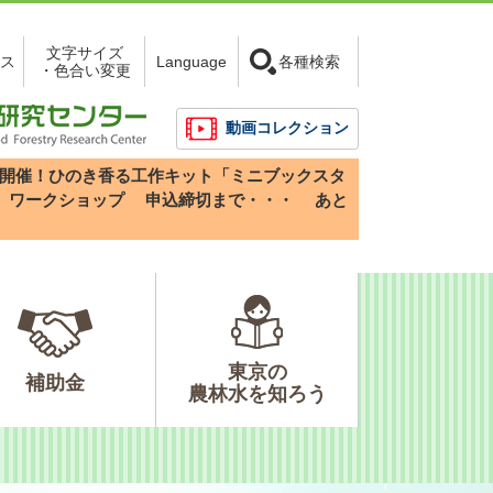
文字サイズ
ス
Language
各種検索
・色合い変更
動画コレクション
3(日)開催！ひのき香る工作キット「ミニブックスタ
」ワークショップ
申込締切まで・・・
あと
東京の
補助金
農林水を知ろう