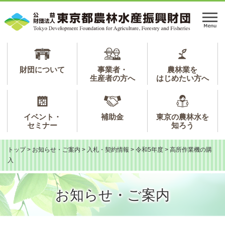
ペ
メ
ー
ニ
メ
ジ
ュ
ニ
の
ー
ュ
先
を
ー
頭
飛
で
ば
財団について
事業者・
農林業を
生産者の方へ
はじめたい方へ
す。
し
て
本
文
イベント・
補助金
東京の農林水を
へ
セミナー
知ろう
トップ
>
お知らせ・ご案内
>
入札・契約情報
>
令和5年度
>
高所作業機の購
入
お知らせ・ご案内
本