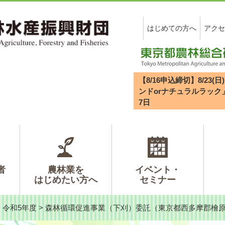
はじめての方へ
アクセ
【8/16申込締切】8/2
ンドorナチュラルラック
7
日
者
農林業を
イベント・
はじめたい方へ
セミナー
>
令和5年度
>
森林循環促進事業（下刈）委託（東京都西多摩郡檜