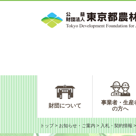
ペ
メ
ー
ニ
ジ
ュ
の
ー
先
を
頭
飛
で
ば
す。
し
て
本
文
へ
事業者・生産
財団について
の方へ
トップ
>
お知らせ・ご案内
>
入札・契約情報