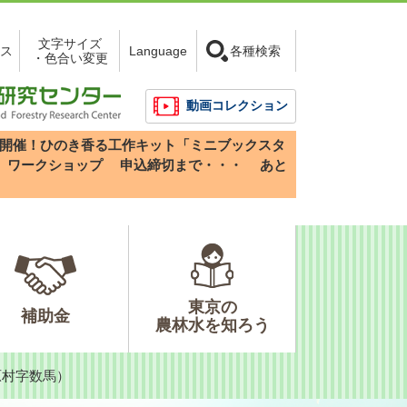
文字サイズ
ス
Language
各種検索
・色合い変更
動画コレクション
3(日)開催！ひのき香る工作キット「ミニブックスタ
」ワークショップ
申込締切まで・・・
あと
東京の
補助金
農林水を知ろう
原村字数馬）