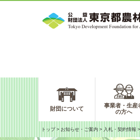
ペ
メ
ー
ニ
ジ
ュ
の
ー
先
を
頭
飛
で
ば
す。
し
て
本
文
へ
事業者・生産
財団について
の方へ
トップ
>
お知らせ・ご案内
>
入札・契約情報