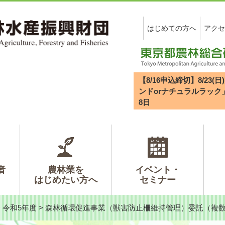
はじめての方へ
アクセ
【8/16申込締切】8/2
ンドorナチュラルラック
8
日
者
農林業を
イベント・
はじめたい方へ
セミナー
>
令和5年度
>
森林循環促進事業（獣害防止柵維持管理）委託（複数