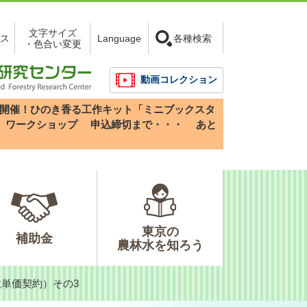
文字サイズ
ス
Language
各種検索
・色合い変更
動画コレクション
3(日)開催！ひのき香る工作キット「ミニブックスタ
」ワークショップ
申込締切まで・・・
あと
東京の
補助金
農林水を知ろう
単価契約）その3