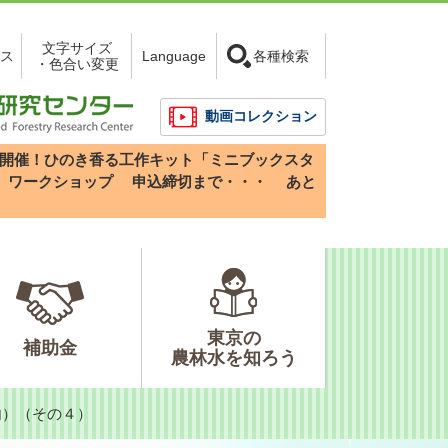
文字サイズ
ス
Language
各種検索
・色合い変更
動画コレクション
3(日)開催！ひのき香る工作キット「ミニブックスタ
」ワークショップ
申込締切まで・・・
あと
東京の
補助金
農林水を知ろう
内）（その４）