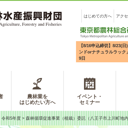
はじめての方へ
アクセ
【8/16申込締切】8/2
ンドorナチュラルラック
9
日
者
農林業を
イベント・
はじめたい方へ
セミナー
>
令和5年度
>
森林循環促進事業（植栽）委託（八王子市上川町地