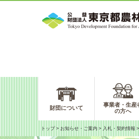
ペ
メ
ー
ニ
ジ
ュ
の
ー
先
を
頭
飛
で
ば
す。
し
て
本
文
へ
事業者・生産
財団について
の方へ
トップ
>
お知らせ・ご案内
>
入札・契約情報