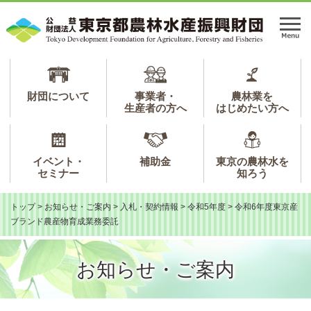
ペ
メ
ー
ニ
メ
ジ
ュ
ニ
の
ー
ュ
先
を
ー
頭
飛
で
ば
財団について
事業者・
農林業を
生産者の方へ
はじめたい方へ
す。
し
て
本
文
イベント・
補助金
東京の農林水を
へ
セミナー
知ろう
トップ
>
お知らせ・ご案内
>
入札・契約情報
>
令和5年度
>
令和6年度東京産
ブランド農産物育成業務委託
お知らせ・ご案内
本