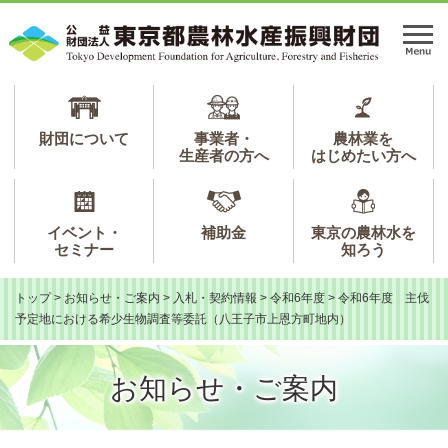
ペ
メ
ー
ニ
メ
ジ
ュ
ニ
の
ー
ュ
先
を
ー
頭
飛
で
ば
財団について
事業者・
農林業を
生産者の方へ
はじめたい方へ
す。
し
て
本
文
イベント・
補助金
東京の農林水を
へ
セミナー
知ろう
トップ
>
お知らせ・ご案内
>
入札・契約情報
>
令和6年度
>
令和6年度 主伐
予定地における希少生物調査等委託（八王子市上恩方町地内）
お知らせ・ご案内
本