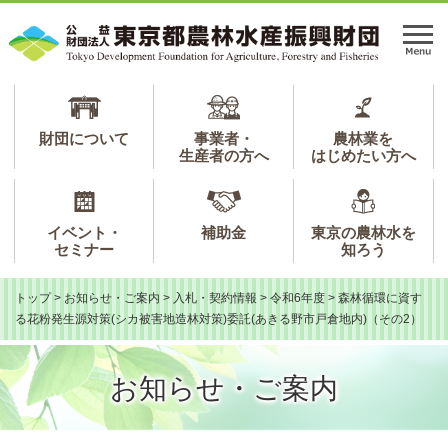
ペ
メ
ー
ニ
メ
ジ
ュ
ニ
の
ー
ュ
先
を
ー
頭
飛
で
ば
財団について
事業者・
農林業を
生産者の方へ
はじめたい方へ
す。
し
て
本
文
イベント・
補助金
東京の農林水を
へ
セミナー
知ろう
トップ
>
お知らせ・ご案内
>
入札・契約情報
>
令和6年度
>
森林循環に資す
る花粉発生源対策(シカ被害地造林対策)委託(あきる野市戸倉地内)（その2）
お知らせ・ご案内
本