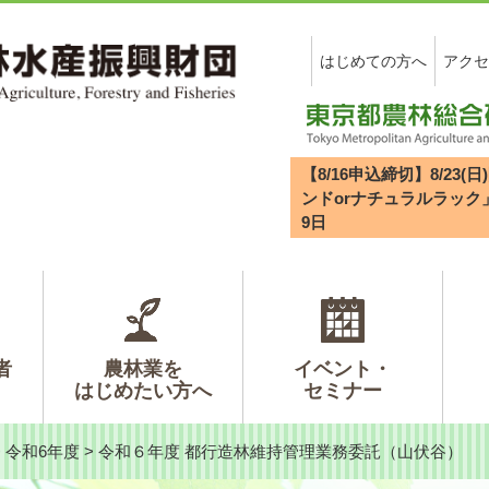
はじめての方へ
アクセ
【8/16申込締切】8/2
ンドorナチュラルラック
9
日
者
農林業を
イベント・
はじめたい方へ
セミナー
>
令和6年度
>
令和６年度 都行造林維持管理業務委託（山伏谷）