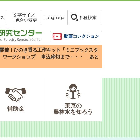
文字サイズ
ス
Language
各種検索
・色合い変更
動画コレクション
3(日)開催！ひのき香る工作キット「ミニブックスタ
」ワークショップ
申込締切まで・・・
あと
東京の
補助金
農林水を知ろう