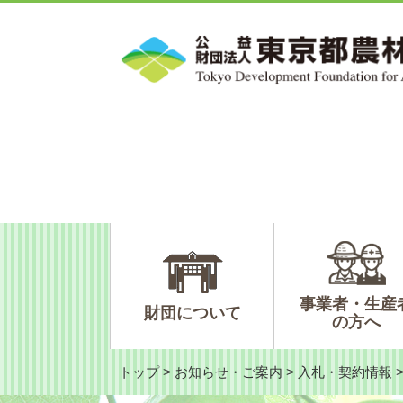
ペ
メ
ー
ニ
ジ
ュ
の
ー
先
を
頭
飛
で
ば
す。
し
て
本
文
へ
事業者・生産
財団について
の方へ
トップ
>
お知らせ・ご案内
>
入札・契約情報