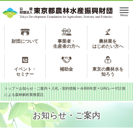
ペ
メ
ー
ニ
メ
ジ
ュ
ニ
の
ー
ュ
先
を
ー
頭
飛
で
ば
財団について
事業者・
農林業を
生産者の方へ
はじめたい方へ
す。
し
て
本
文
イベント・
補助金
東京の農林水を
へ
セミナー
知ろう
トップ
>
お知らせ・ご案内
>
入札・契約情報
>
令和6年度
>
UAVレーザ計測
による森林解析業務委託
お知らせ・ご案内
本