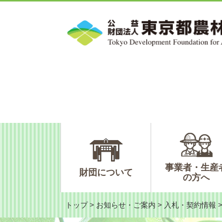
ペ
メ
ー
ニ
ジ
ュ
の
ー
先
を
頭
飛
で
ば
す。
し
て
本
文
へ
事業者・生産
財団について
の方へ
トップ
>
お知らせ・ご案内
>
入札・契約情報