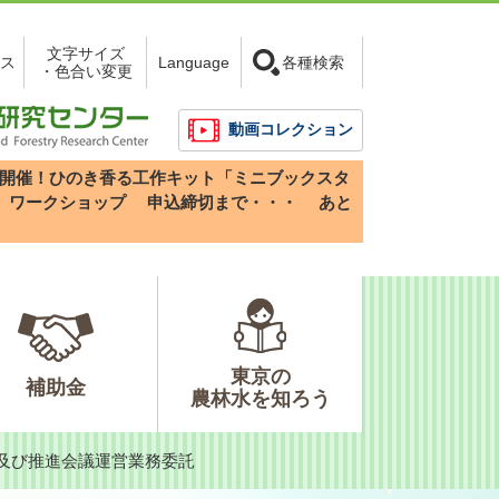
文字サイズ
ス
Language
各種検索
・色合い変更
動画コレクション
3(日)開催！ひのき香る工作キット「ミニブックスタ
」ワークショップ
申込締切まで・・・
あと
東京の
補助金
農林水を知ろう
及び推進会議運営業務委託