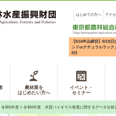
はじめての方へ
アクセ
【8/16申込締切】8/2
ンドorナチュラルラック
8
日
者
農林業を
イベント・
はじめたい方へ
セミナー
>
令和6年度
>
令和6年度 木質バイオマス発電に関するデータ分析