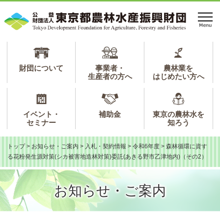
ペ
メ
ー
ニ
メ
ジ
ュ
ニ
の
ー
ュ
先
を
ー
頭
飛
で
ば
財団について
事業者・
農林業を
生産者の方へ
はじめたい方へ
す。
し
て
本
文
イベント・
補助金
東京の農林水を
へ
セミナー
知ろう
トップ
>
お知らせ・ご案内
>
入札・契約情報
>
令和6年度
>
森林循環に資す
る花粉発生源対策(シカ被害地造林対策)委託(あきる野市乙津地内)（その2）
お知らせ・ご案内
本