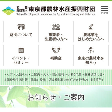
ペ
メ
ー
ニ
メ
ジ
ュ
ニ
の
ー
ュ
先
を
ー
頭
飛
で
ば
財団について
事業者・
農林業を
生産者の方へ
はじめたい方へ
す。
し
て
本
文
イベント・
補助金
東京の農林水を
へ
セミナー
知ろう
トップ
>
お知らせ・ご案内
>
入札・契約情報
>
令和6年度
>
森林循環に資す
る花粉発生源対策（除伐）委託（西多摩郡日の出町大久野地内 外3箇所）
お知らせ・ご案内
本