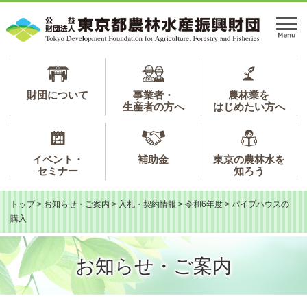
ペ
メ
ー
ニ
メ
ジ
ュ
ニ
の
ー
ュ
先
を
ー
頭
飛
で
ば
財団について
事業者・
農林業を
生産者の方へ
はじめたい方へ
す。
し
て
本
文
イベント・
補助金
東京の農林水を
へ
セミナー
知ろう
トップ
>
お知らせ・ご案内
>
入札・契約情報
>
令和6年度
>
パイプハウスの
購入
お知らせ・ご案内
本