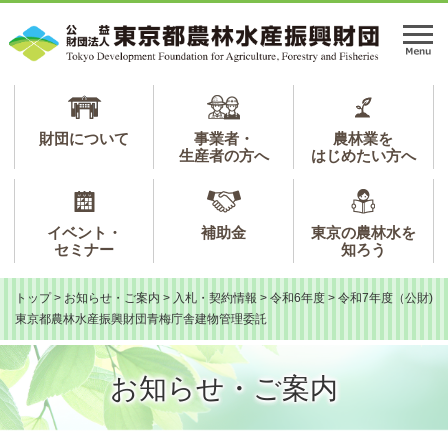
ペ
メ
ー
ニ
メ
ジ
ュ
ニ
の
ー
ュ
先
を
ー
頭
飛
で
ば
財団について
事業者・
農林業を
生産者の方へ
はじめたい方へ
す。
し
て
本
文
イベント・
補助金
東京の農林水を
へ
セミナー
知ろう
トップ
>
お知らせ・ご案内
>
入札・契約情報
>
令和6年度
>
令和7年度（公財)
東京都農林水産振興財団青梅庁舎建物管理委託
お知らせ・ご案内
本