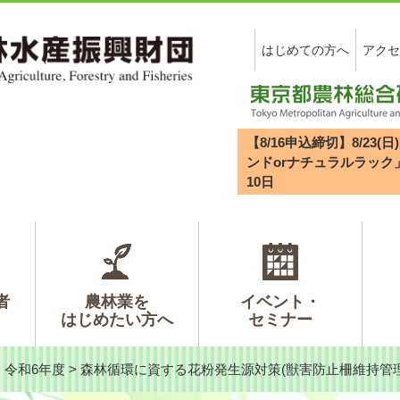
はじめての方へ
アクセ
【8/16申込締切】8/2
ンドorナチュラルラック
10
日
者
農林業を
イベント・
はじめたい方へ
セミナー
>
令和6年度
>
森林循環に資する花粉発生源対策(獣害防止柵維持管理