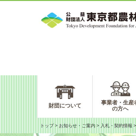
ペ
メ
ー
ニ
ジ
ュ
の
ー
先
を
頭
飛
で
ば
す。
し
て
本
文
へ
事業者・生産
財団について
の方へ
トップ
>
お知らせ・ご案内
>
入札・契約情報