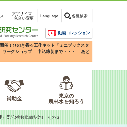
文字サイズ
ス
Language
各種検索
・色合い変更
動画コレクション
3(日)開催！ひのき香る工作キット「ミニブックスタ
」ワークショップ
申込締切まで・・・
あと
東京の
補助金
農林水を知ろう
）委託(複数単価契約) その３