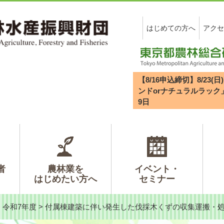
はじめての方へ
アクセ
【8/16申込締切】8/2
ンドorナチュラルラック
9
日
者
農林業を
イベント・
はじめたい方へ
セミナー
>
令和7年度
>
付属棟建築に伴い発生した伐採木くずの収集運搬・