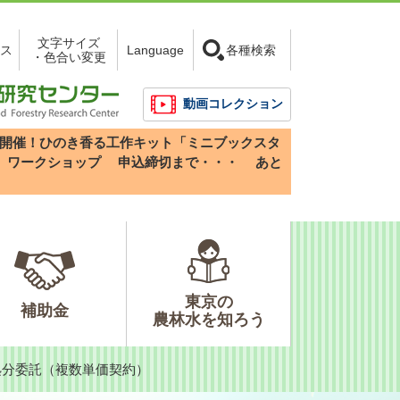
文字サイズ
ス
Language
各種検索
・色合い変更
動画コレクション
3(日)開催！ひのき香る工作キット「ミニブックスタ
」ワークショップ
申込締切まで・・・
あと
東京の
補助金
農林水を知ろう
処分委託（複数単価契約）