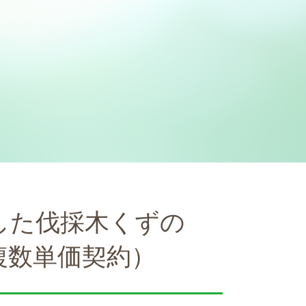
した伐採木くずの
複数単価契約）