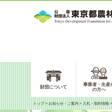
ペ
メ
ー
ニ
ジ
ュ
の
ー
先
を
頭
飛
で
ば
す。
し
て
本
文
へ
事業者・生産
財団について
の方へ
トップ
>
お知らせ・ご案内
>
入札・契約情報