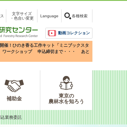
文字サイズ
ス
Language
各種検索
・色合い変更
動画コレクション
3(日)開催！ひのき香る工作キット「ミニブックスタ
」ワークショップ
申込締切まで・・・
あと
東京の
補助金
農林水を知ろう
刈込業務委託