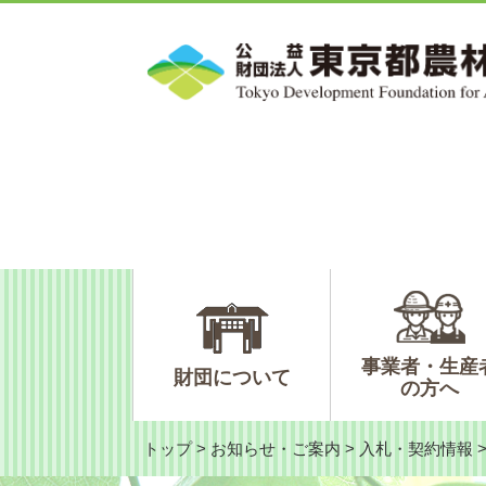
ペ
メ
ー
ニ
ジ
ュ
の
ー
先
を
頭
飛
で
ば
す。
し
て
本
文
へ
事業者・生産
財団について
の方へ
トップ
>
お知らせ・ご案内
>
入札・契約情報