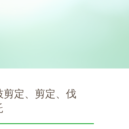
枝剪定、剪定、伐
託