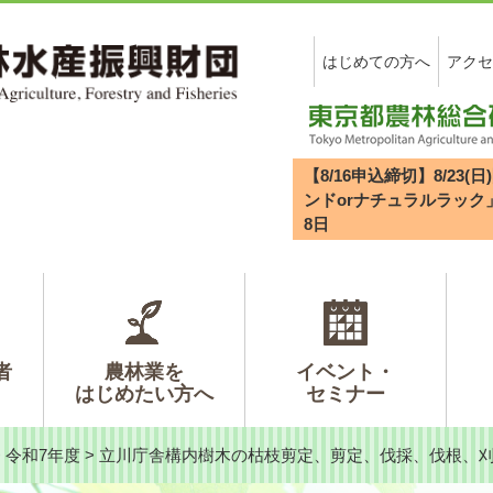
はじめての方へ
アクセ
【8/16申込締切】8/2
ンドorナチュラルラック
8
日
者
農林業を
イベント・
はじめたい方へ
セミナー
>
令和7年度
>
立川庁舎構内樹木の枯枝剪定、剪定、伐採、伐根、