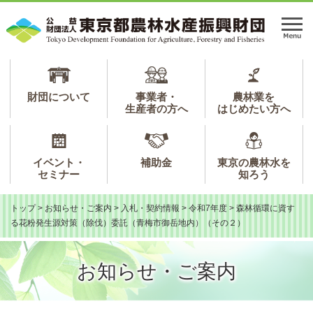
ペ
メ
ー
ニ
メ
ジ
ュ
ニ
の
ー
ュ
先
を
ー
頭
飛
で
ば
財団について
事業者・
農林業を
生産者の方へ
はじめたい方へ
す。
し
て
本
文
イベント・
補助金
東京の農林水を
へ
セミナー
知ろう
トップ
>
お知らせ・ご案内
>
入札・契約情報
>
令和7年度
>
森林循環に資す
る花粉発生源対策（除伐）委託（青梅市御岳地内）（その２）
お知らせ・ご案内
本