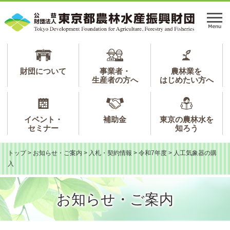
ペ
メ
ー
ニ
メ
ジ
ュ
ニ
の
ー
ュ
先
を
ー
頭
飛
で
ば
財団について
事業者・
農林業を
生産者の方へ
はじめたい方へ
す。
し
て
本
文
イベント・
補助金
東京の農林水を
へ
セミナー
知ろう
トップ
>
お知らせ・ご案内
>
入札・契約情報
>
令和7年度
>
人工気象器の購
入
お知らせ・ご案内
本