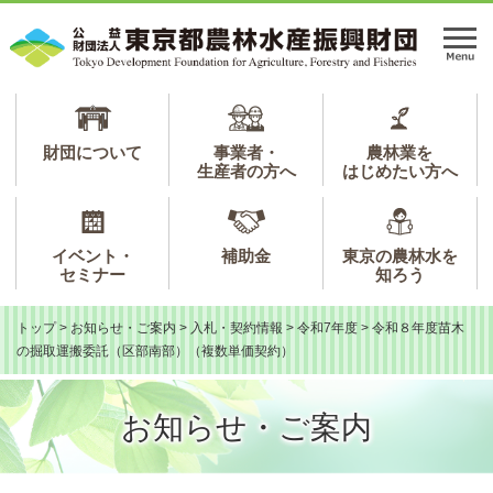
ペ
メ
ー
ニ
メ
ジ
ュ
ニ
の
ー
ュ
先
を
ー
頭
飛
で
ば
財団について
事業者・
農林業を
生産者の方へ
はじめたい方へ
す。
し
て
本
文
イベント・
補助金
東京の農林水を
へ
セミナー
知ろう
トップ
>
お知らせ・ご案内
>
入札・契約情報
>
令和7年度
>
令和８年度苗木
の掘取運搬委託（区部南部）（複数単価契約）
お知らせ・ご案内
本