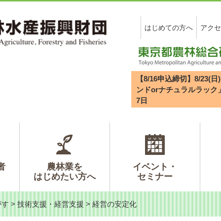
はじめての方へ
アクセ
【8/16申込締切】8/2
ンドorナチュラルラック
7
日
者
農林業を
イベント・
はじめたい方へ
セミナー
がす
>
技術支援・経営支援
>
経営の安定化