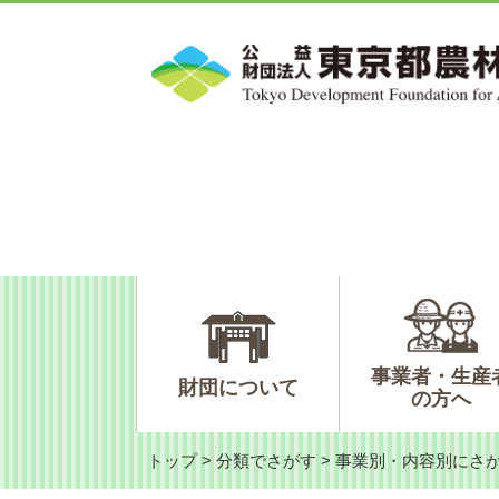
ペ
メ
ー
ニ
ジ
ュ
の
ー
先
を
頭
飛
で
ば
す。
し
て
本
文
へ
事業者・生産
財団について
の方へ
トップ
>
分類でさがす
>
事業別・内容別にさ