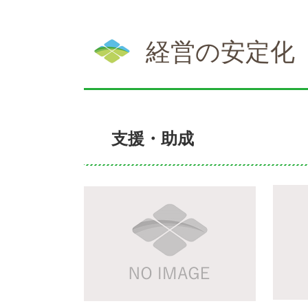
本
文
経営の安定化
支援・助成