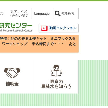
文字サイズ
ス
Language
各種検索
・色合い変更
動画コレクション
3(日)開催！ひのき香る工作キット「ミニブックスタ
」ワークショップ
申込締切まで・・・
あと
東京の
補助金
農林水を知ろう