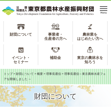
ペ
メ
ー
ニ
メ
ジ
ュ
ニ
の
ー
ュ
先
を
ー
頭
飛
で
ば
財団について
事業者・
農林業を
生産者の方へ
はじめたい方へ
す。
し
て
本
文
イベント・
補助金
東京の農林水を
へ
セミナー
知ろう
トップ
>
財団について
>
概要
>
理事長通信
>
理事長通信～東京農林水産フェ
アを開催しました ～
財団について
本