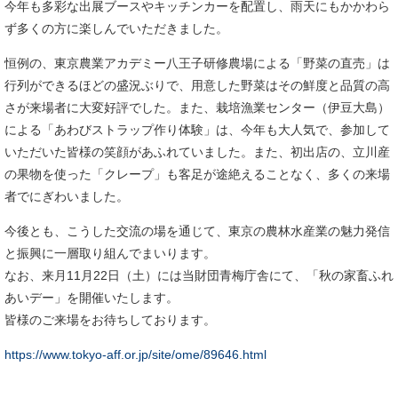
今年も多彩な出展ブースやキッチンカーを配置し、雨天にもかかわら
ず多くの方に楽しんでいただきました。
恒例の、東京農業アカデミー八王子研修農場による「野菜の直売」は
行列ができるほどの盛況ぶりで、用意した野菜はその鮮度と品質の高
さが来場者に大変好評でした。また、栽培漁業センター（伊豆大島）
による「あわびストラップ作り体験」は、今年も大人気で、参加して
いただいた皆様の笑顔があふれていました。また、初出店の、立川産
の果物を使った「クレープ」も客足が途絶えることなく、多くの来場
者でにぎわいました。
今後とも、こうした交流の場を通じて、東京の農林水産業の魅力発信
と振興に一層取り組んでまいります。
なお、来月11月22日（土）には当財団青梅庁舎にて、「秋の家畜ふれ
あいデー」を開催いたします。
皆様のご来場をお待ちしております。
https://www.tokyo-aff.or.jp/site/ome/89646.html