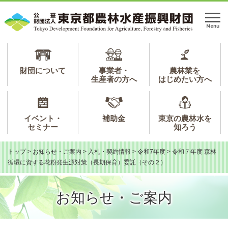
ペ
メ
ー
ニ
メ
ジ
ュ
ニ
の
ー
ュ
先
を
ー
頭
飛
で
ば
財団について
事業者・
農林業を
生産者の方へ
はじめたい方へ
す。
し
て
本
文
イベント・
補助金
東京の農林水を
へ
セミナー
知ろう
トップ
>
お知らせ・ご案内
>
入札・契約情報
>
令和7年度
>
令和７年度 森林
循環に資する花粉発生源対策（長期保育）委託（その２）
お知らせ・ご案内
本