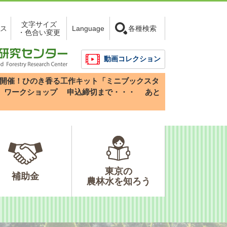
文字サイズ
ス
Language
各種検索
・色合い変更
動画コレクション
3(日)開催！ひのき香る工作キット「ミニブックスタ
」ワークショップ
申込締切まで・・・
あと
東京の
補助金
農林水を知ろう