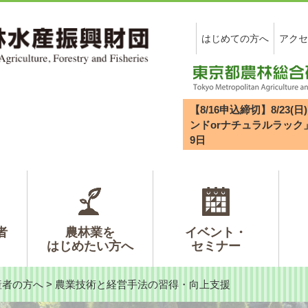
はじめての方へ
アクセ
【8/16申込締切】8/2
ンドorナチュラルラック
9
日
者
農林業を
イベント・
はじめたい方へ
セミナー
産者の方へ
>
農業技術と経営手法の習得・向上支援