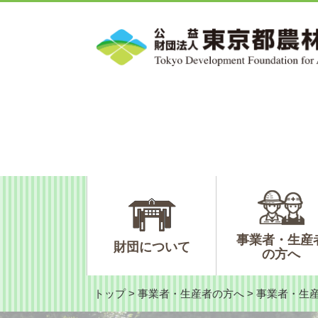
ペ
メ
ー
ニ
ジ
ュ
の
ー
先
を
頭
飛
で
ば
す。
し
て
本
文
へ
事業者・生産
財団について
の方へ
トップ
>
事業者・生産者の方へ
>
事業者・生