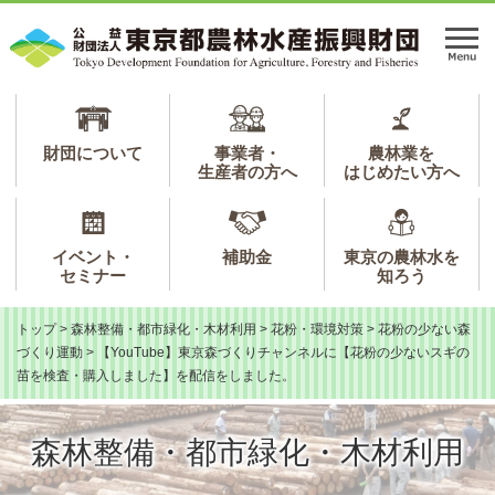
ペ
メ
ー
ニ
メ
ジ
ュ
ニ
の
ー
ュ
先
を
ー
頭
飛
で
ば
財団について
事業者・
農林業を
生産者の方へ
はじめたい方へ
す。
し
て
本
文
イベント・
補助金
東京の農林水を
へ
セミナー
知ろう
トップ
>
森林整備・都市緑化・木材利用
>
花粉・環境対策
>
花粉の少ない森
づくり運動
>
【YouTube】東京森づくりチャンネルに【花粉の少ないスギの
苗を検査・購入しました】を配信をしました。
森林整備・都市緑化・木材利用