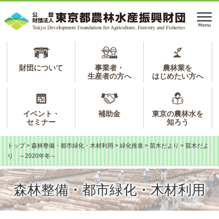
ペ
メ
ー
ニ
メ
ジ
ュ
ニ
の
ー
ュ
先
を
ー
頭
飛
で
ば
財団について
事業者・
農林業を
生産者の方へ
はじめたい方へ
す。
し
て
本
文
イベント・
補助金
東京の農林水を
へ
セミナー
知ろう
トップ
>
森林整備・都市緑化・木材利用
>
緑化推進
>
苗木だより
>
苗木だよ
り ～2020年冬～
森林整備・都市緑化・木材利用
本