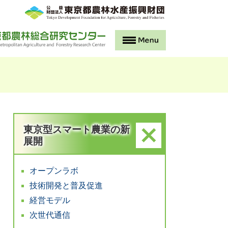
メ
ニ
ュ
ー
東京型スマート農業の新
展開
オープンラボ
技術開発と普及促進
経営モデル
次世代通信