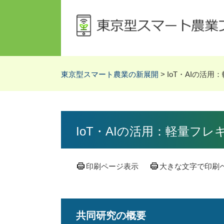
ペ
メ
ー
ニ
ジ
ュ
の
ー
先
を
頭
飛
東京型スマート農業の新展開
>
IoT・AIの活
で
ば
す。
し
て
本
本
文
文
IoT・AIの活用：軽量フ
へ
印刷ページ表示
大きな文字で印刷
共同研究の概要