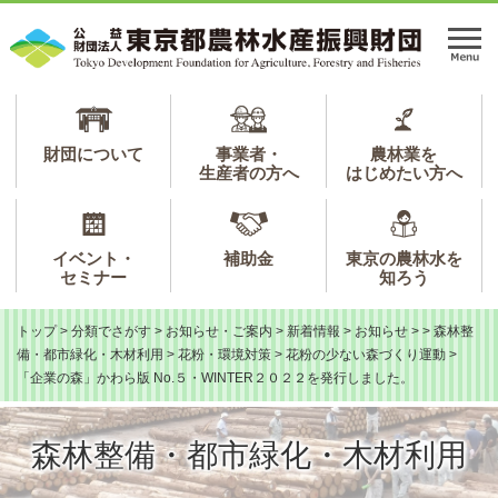
ペ
メ
ー
ニ
メ
ジ
ュ
ニ
の
ー
ュ
先
を
ー
頭
飛
で
ば
財団について
事業者・
農林業を
生産者の方へ
はじめたい方へ
す。
し
て
本
文
イベント・
補助金
東京の農林水を
へ
セミナー
知ろう
トップ
>
分類でさがす
>
お知らせ・ご案内
>
新着情報
>
お知らせ
>
>
森林整
備・都市緑化・木材利用
>
花粉・環境対策
>
花粉の少ない森づくり運動
>
「企業の森」かわら版 No.５・WINTER２０２２を発行しました。
森林整備・都市緑化・木材利用