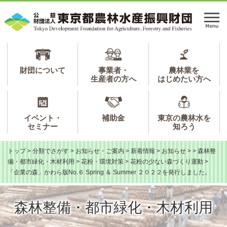
ペ
メ
ー
ニ
メ
ジ
ュ
ニ
の
ー
ュ
先
を
ー
頭
飛
で
ば
財団について
事業者・
農林業を
生産者の方へ
はじめたい方へ
す。
し
て
本
文
イベント・
補助金
東京の農林水を
へ
セミナー
知ろう
トップ
>
分類でさがす
>
お知らせ・ご案内
>
新着情報
>
お知らせ
>
>
森林整
備・都市緑化・木材利用
>
花粉・環境対策
>
花粉の少ない森づくり運動
>
「企業の森」かわら版No.６ Spring ＆ Summer ２０２２を発行しました。
森林整備・都市緑化・木材利用