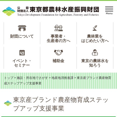
ペ
メ
ー
ニ
メ
ジ
ュ
ニ
の
ー
ュ
先
を
ー
頭
飛
で
ば
財団について
事業者・
農林業を
生産者の方へ
はじめたい方へ
す。
し
て
本
文
イベント・
補助金
東京の農林水を
へ
セミナー
知ろう
トップ
>
施設・所在地でさがす
>
地産地消推進課
>
東京産ブランド農産物育
成ステップアップ支援事業
本
文
東京産ブランド農産物育成ステッ
プアップ支援事業