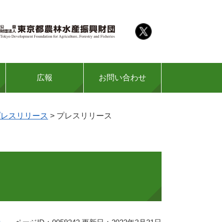
広報
お問い合わせ
プレスリリース
>
プレスリリース