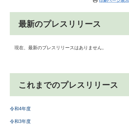
印刷ページ表
最新のプレスリリース
現在、最新のプレスリリースはありません。
これまでのプレスリリース
令和4年度
令和3年度