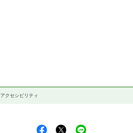
アクセシビリティ