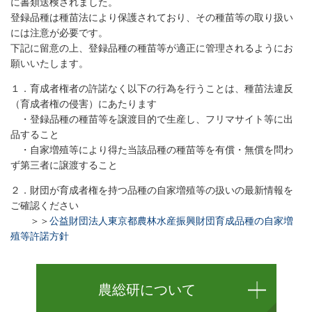
に書類送検されました。
登録品種は種苗法により保護されており、その種苗等の取り扱い
には注意が必要です。
下記に留意の上、登録品種の種苗等が適正に管理されるようにお
願いいたします。
１．育成者権者の許諾なく以下の行為を行うことは、種苗法違反
（育成者権の侵害）にあたります
・登録品種の種苗等を譲渡目的で生産し、フリマサイト等に出
品すること
・自家増殖等により得た当該品種の種苗等を有償・無償を問わ
ず第三者に譲渡すること
２．​財団が育成者権を持つ品種の自家増殖等の扱いの最新情報を
ご確認ください
＞＞
公益財団法人東京都農林水産振興財団育成品種の自家増
殖等許諾方針
農総研について