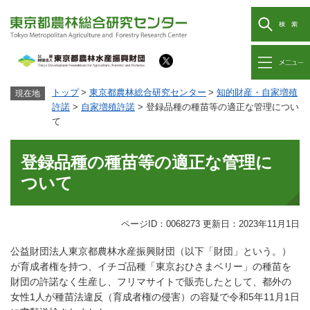
ペ
メ
ー
ニ
検
ジ
ュ
索
の
ー
先
を
メ
頭
飛
ニ
本
トップ
>
東京都農林総合研究センター
>
知的財産・自家増殖
ュ
現在地
で
ば
ー
文
許諾
>
自家増殖許諾
>
登録品種の種苗等の適正な管理につい
す
し
て
。
て
本
文
登録品種の種苗等の適正な管理に
へ
ついて
ページID：0068273
更新日：2023年11月1日
公益財団法人東京都農林水産振興財団（以下「財団」という。）
が育成者権を持つ、イチゴ品種「東京おひさまベリー」の種苗を
財団の許諾なく生産し、フリマサイトで販売したとして、都外の
女性1人が種苗法違反（育成者権の侵害）の容疑で令和5年11月1日