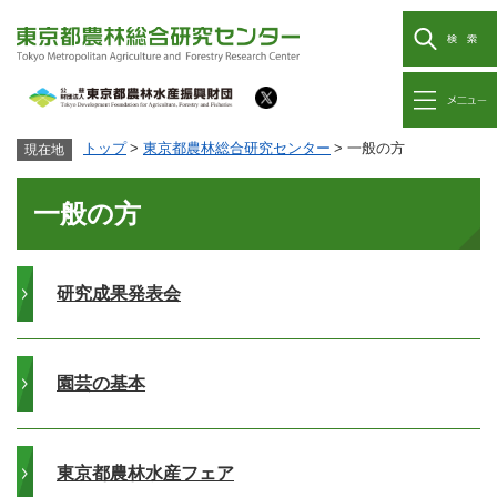
ペ
メ
ー
ニ
検
ジ
ュ
索
の
ー
先
を
メ
頭
飛
ニ
本
トップ
>
東京都農林総合研究センター
>
一般の方
ュ
現在地
で
ば
ー
文
す
し
。
て
一般の方
本
文
へ
研究成果発表会
園芸の基本
東京都農林水産フェア