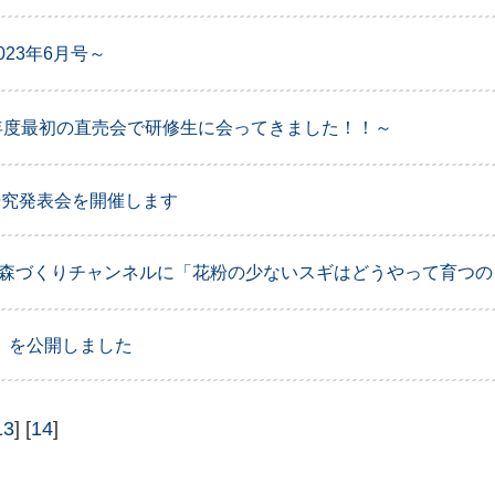
023年6月号～
年度最初の直売会で研修生に会ってきました！！～
研究発表会を開催します
】東京森づくりチャンネルに「花粉の少ないスギはどうやって育つ
」を公開しました
13
] [
14
]