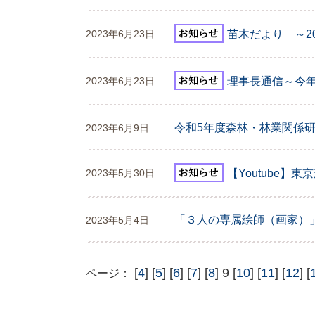
苗木だより ～2
2023年6月23日
理事長通信～今
2023年6月23日
令和5年度森林・林業関係
2023年6月9日
【Youtube
2023年5月30日
「３人の専属絵師（画家）
2023年5月4日
[
4
] [
5
] [
6
] [
7
] [
8
] 9 [
10
] [
11
] [
12
] [
ページ：