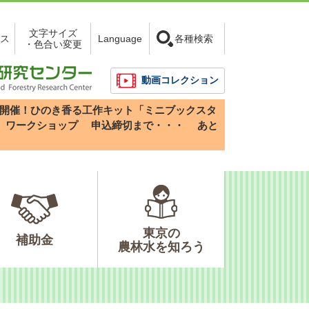
文字サイズ
ス
Language
各種検索
・色合い変更
動画コレクション
3(日)開催！ひのき香る工作キット「ミニブックスタ
」ワークショップ
申込締切まで・・・
あと
東京の
補助金
農林水を知ろう