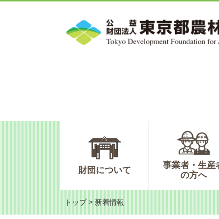
ペ
メ
ー
ニ
ジ
ュ
の
ー
先
を
頭
飛
で
ば
す。
し
て
本
文
へ
事業者・生産
財団について
の方へ
トップ
>
新着情報