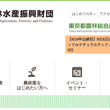
はじめての方へ
アクセ
【8/16申込締切】8/2
ンドorナチュラルラック
8
日
者
農林業を
イベント・
はじめたい方へ
セミナー