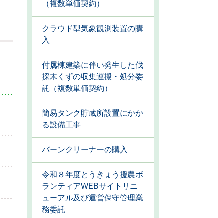
（複数単価契約）
クラウド型気象観測装置の購
入
付属棟建築に伴い発生した伐
採木くずの収集運搬・処分委
託（複数単価契約）
簡易タンク貯蔵所設置にかか
る設備工事
バーンクリーナーの購入
令和８年度とうきょう援農ボ
ランティアWEBサイトリニ
ューアル及び運営保守管理業
務委託