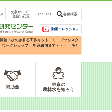
文字サイズ
ス
Language
各種検索
・色合い変更
動画コレクション
3(日)開催！ひのき香る工作キット「ミニブックスタ
」ワークショップ
申込締切まで・・・
あと
東京の
補助金
農林水を知ろう