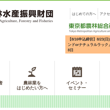
はじめての方へ
アクセ
【8/16申込締切】8/2
ンドorナチュラルラック
8
日
者
農林業を
イベント・
はじめたい方へ
セミナー