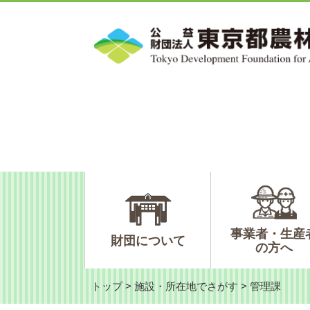
ペ
メ
ー
ニ
ジ
ュ
の
ー
先
を
頭
飛
で
ば
す。
し
て
本
文
へ
事業者・生産
財団について
の方へ
トップ
>
施設・所在地でさがす
>
管理課