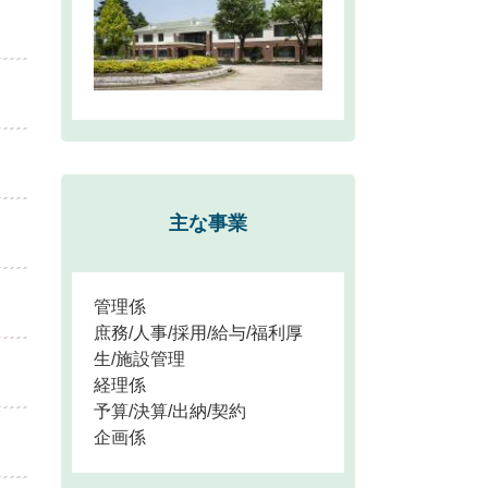
主な事業
管理係
庶務/人事/採用/給与/福利厚
生/施設管理
経理係
予算/決算/出納/契約
企画係